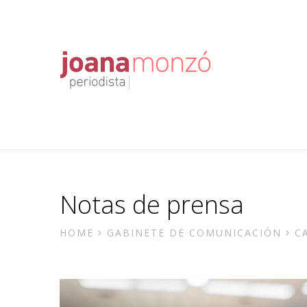
Warning
: Trying to access array offset on false in
D:\InetP
tags.php
on line
598
Notas de prensa
HOME
GABINETE DE COMUNICACIÓN
C