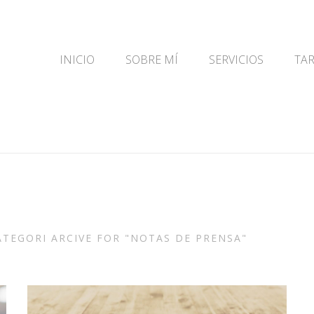
ub\vhosts\pacorepo-3098.package\joanamonzo.com\wwwroo
INICIO
SOBRE MÍ
SERVICIOS
TAR
ATEGORI ARCIVE FOR "NOTAS DE PRENSA"