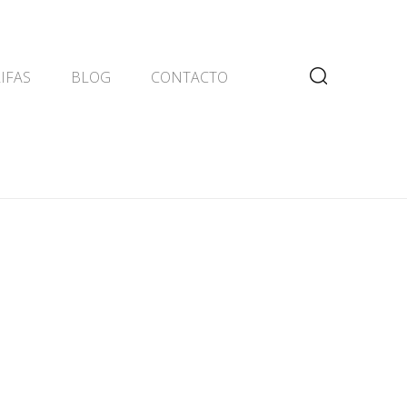
t\wp-content\themes\xclean\framework\template-
IFAS
BLOG
CONTACTO