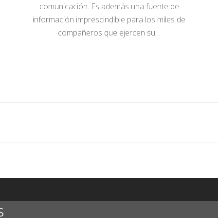
comunicación. Es además una fuente de
información imprescindible para los miles de
compañeros que ejercen su…
S