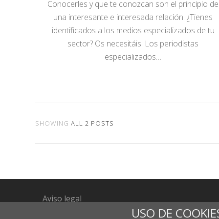
Conocerles y que te conozcan son el principio de
una interesante e interesada relación. ¿Tienes
identificados a los medios especializados de tu
sector? Os necesitáis. Los periodistas
especializados…
SHOWING
ALL 2 POSTS
Aviso legal
USO DE COOKIE